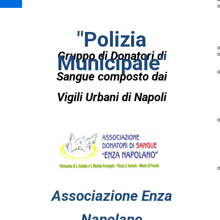
"Polizia
Gruppo di Donatori di
Municipale"
Sangue composto dai
Vigili Urbani di Napoli
Associazione Enza
Napolano