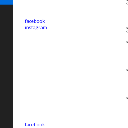
facebook
instagram
FIDAS ATAN E.T.S-
O.d.V.
Via Bernardo Tanucci, 33 - 80137
Napoli
081 595 55 81 - 338 44 12 082
fidas.atan@libero.it
fidas.atan@pec.it
c.f. 94095730639
facebook