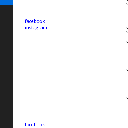
facebook
instagram
FIDAS ATAN E.T.S-
O.d.V.
Via Bernardo Tanucci, 33 - 80137
Napoli
081 595 55 81 - 338 44 12 082
fidas.atan@libero.it
fidas.atan@pec.it
c.f. 94095730639
facebook